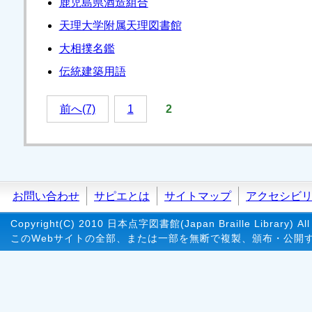
鹿児島県酒造組合
天理大学附属天理図書館
大相撲名鑑
伝統建築用語
前へ(7)
1
2
お問い合わせ
サピエとは
サイトマップ
アクセシビ
Copyright(C) 2010 日本点字図書館(Japan Braille Library) All 
このWebサイトの全部、または一部を無断で複製、頒布・公開